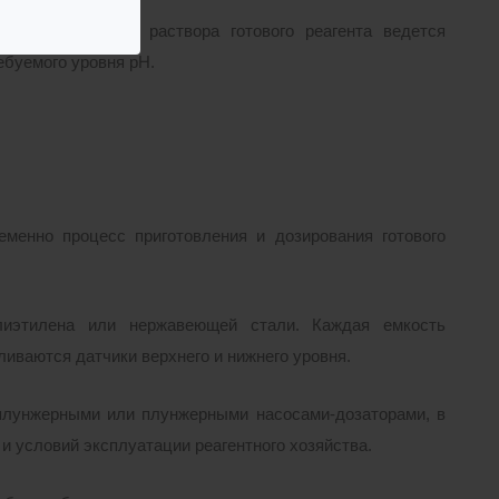
ме. Дозирование раствора готового реагента ведется
буемого уровня pH.
еменно процесс приготовления и дозирования готового
олиэтилена или нержавеющей стали. Каждая емкость
иваются датчики верхнего и нижнего уровня.
плунжерными или плунжерными насосами-дозаторами, в
и условий эксплуатации реагентного хозяйства.