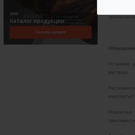
Управление
2025
пропорциона
Каталог продукции
Скачать каталог
Оборудован
Установка д
раствора.
Растворно-
комплектует
Реагентные
зависимости