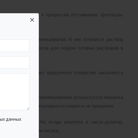
и очищаемой воды к процессам отстаивания, флотации,
×
устройствами перемешивания. В них готовится раствор
мы дозирующих насосов для подачи готовых растворов в
яются водой. Через загрузочное отверстие засыпается
ого раствора. Для перемешивания используется мешалка
 виды мешалок и регулируется скорость их вращения.
ых данных
соса-дозатора. На входе реагента в насос-дозатор,
частиц в механизм насоса.