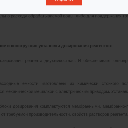
 процессом дозирования происходит в автоматическом режи
льно расходу обрабатываемой воды, либо для поддержания тре
ие и конструкция установки дозирования реагентов:
озирования реагента двухемкостная. И обеспечивает одновр
расходные емкости изготовлены из химически стойкого п
ся механической мешалкой с электрическим приводом. Устанавл
 блоки дозирования комплектуются мембранными, мембранно-
 от требуемой производительности, свойств растворов реагента 