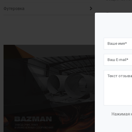
Футеровка
Блоки дозир
окисления и
Реагентный 
коагулянта,
обрабатывае
Приготовле
сухой реаге
Далее проис
с электродв
Нажимая н
Дозировани
установлен 