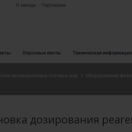
О заводе
Партнерам
екты
Опросные листы
Техническая информация
истки промышленных сточных вод
Оборудование физи
новка дозирования реаге