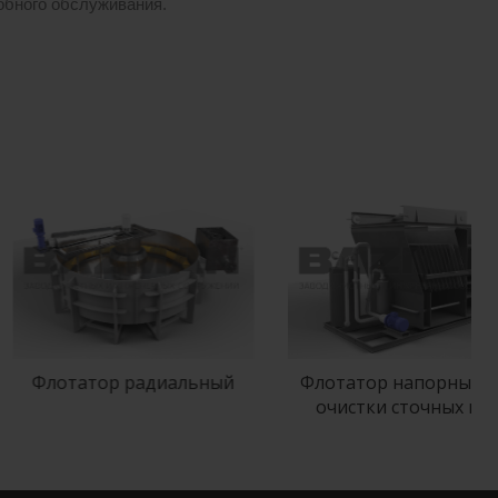
обного обслуживания.
лотатор радиальный
Флотатор напорный для
очистки сточных вод