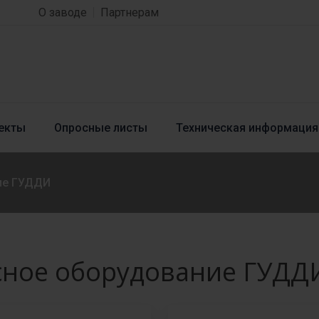
О заводе
Партнерам
екты
Опросные листы
Техническая информация
ие ГУДДИ
сное оборудование ГУДД