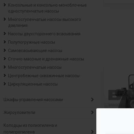
Консольные и консольно-моноблочные
одноступенчатые насосы
Многоступенчатые насосы высокого
давления
Насосы двухстороннего всасывания
Полупогружные насосы
Самовсасывающие насосы
Сточно-массные и дренажные насосы
Многоступенчатые насосы
Центробежные скважинные насосы
Циркуляционные насосы
Шкафы управления насосами
Жироуловители
Колодцы из полиэтилена и
полипропилена