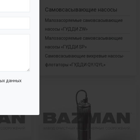
сы
Самовсасывающие насосы
ые
Малозасоряемые самовсасывающие
насосы «ГУДДИ ZW»
Малозасоряемые самовсасывающие
нчатые
насосы «ГУДДИ SP»
»
Самовсасывающие вихревые насосы-
флотаторы «ГУДДИ QY/QYL»
ых данных