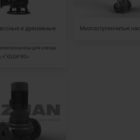
ассные и дренажные
Многоступенчатые на
электронасосы для отвода
д «ГУДДИ WQ»