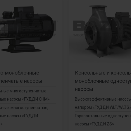
но-моноблочные
Консольные и консоль
пенчатые насосы
моноблочные односту
насосы
ьные многоступенчатые
ные насосы «ГУДДИ СНМ»
Высокоэффективные насосы
напором «ГУДДИ WLT/WLTS
ьные, многоступенчатые,
ные насосы «ГУДДИ
Горизонтальные одноступе
)»
насосы «ГУДДИ ZS»