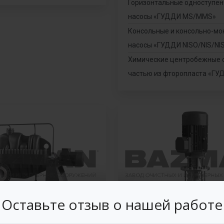
Горизонтальные одноступе
насосы «ГУДДИ MS/МMS»
Консольные и консольно-м
насосы «ГУДДИ NISO/NIS/NI
Химические центробежные 
частью из фторопласта «ГУ
Оставьте отзыв о нашей работе