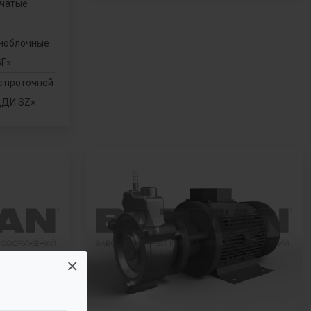
нчатые
оноблочные
SF»
с проточной
ДДИ SZ»
×