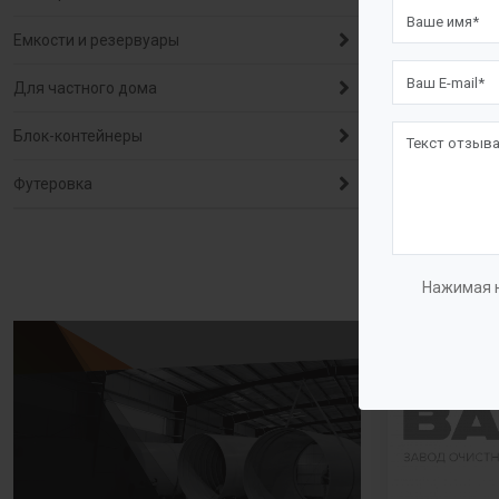
Насосы д
Емкости и резервуары
всасыва
Для частного дома
Многоступе
сверхвысок
Блок-контейнеры
Одноступен
Футеровка
двухсторон
NSC»
Нажимая н