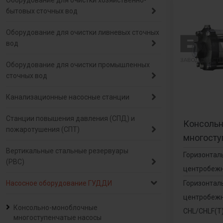
Оборудование для очистки хозяйственно-
бытовых сточных вод
Оборудование для очистки ливневых сточных
вод
Оборудование для очистки промышленных
сточных вод
Канализационные насосные станции
Станции повышения давления (СПД) и
Консоль
пожаротушения (СПТ)
многосту
Вертикальные стальные резервуары
Горизонтал
(РВС)
центробеж
Насосное оборудование ГУДДИ
Горизонтал
центробеж
Консольно-моноблочные
CHL/CHLF(Т
многоступенчатые насосы