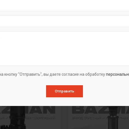
вухстороннего
Полупогружные насо
ния
Полупогружные вертикальн
нчатые насосы
турбинные «ГУДДИ
ого давления «ГУДДИ NDS»
VTP/VTC/VTM/VTA/VTG»
чатые насосы
Полупогружные многоступе
него всасывания «ГУДДИ
насосы «ГУДДИ CDLK/CDLFK
а кнопку "Отправить", вы даете согласие на обработку
персональн
Отправить