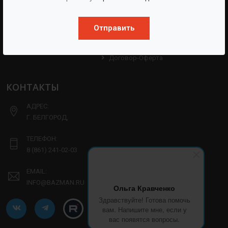
Партнерам
Техническая Информация
Производство
Отправить
Политика Конфиденциальности
Договор-Оферта
КОНТАКТЫ
АДРЕС:
Г. БЕЛГОРОД,
ТЕЛЕФОН:
8 (861) 241-02-03
EMAIL:
INFO@BAZMAN.RU
Ольга Кравченко
Здравствуйте! Готова помочь
вам. Напишите мне, если у
вас появятся вопросы.