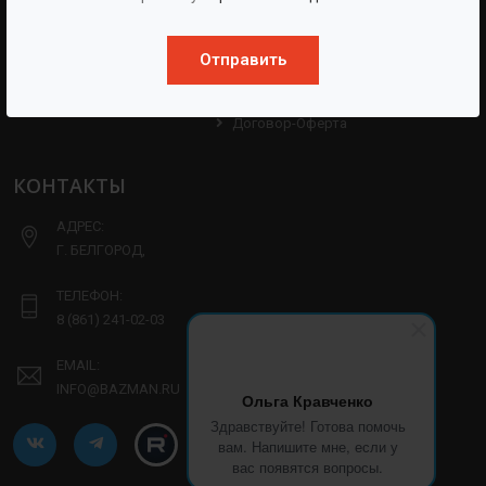
Партнерам
Техническая Информация
Производство
Отправить
Политика Конфиденциальности
Договор-Оферта
КОНТАКТЫ
АДРЕС:
Г. БЕЛГОРОД,
ТЕЛЕФОН:
8 (861) 241-02-03
EMAIL:
INFO@BAZMAN.RU
Ольга Кравченко
Здравствуйте! Готова помочь
вам. Напишите мне, если у
вас появятся вопросы.