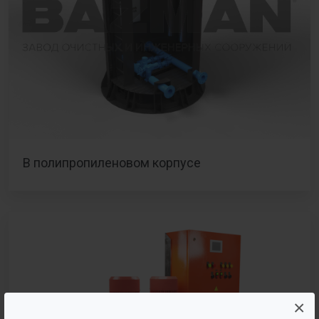
В полипропиленовом корпусе
×