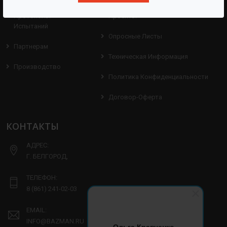
Протоколы
Проекты
Испытаний
Опросные Листы
Партнерам
Техническая Информация
Производство
Политика Конфиденциальности
Договор-Оферта
КОНТАКТЫ
АДРЕС:
Г. БЕЛГОРОД,
ТЕЛЕФОН:
8 (861) 241-02-03
EMAIL:
INFO@BAZMAN.RU
Ольга Кравченко