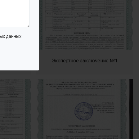
ых данных
ние №1
Экспертное заключение №1