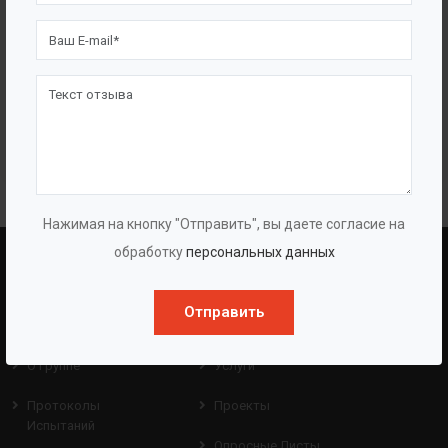
Жироуловители прямоугольные наземные
самотечные
Нажимая на кнопку "Отправить", вы даете согласие на
обработку
персональных данных
BAZMAN
ПОЛЕЗНЫЕ ССЫЛКИ
Отправить
О Компании
Оборудование
О Группе
Услуги
Протоколы
Проекты
Испытаний
Опросные Листы