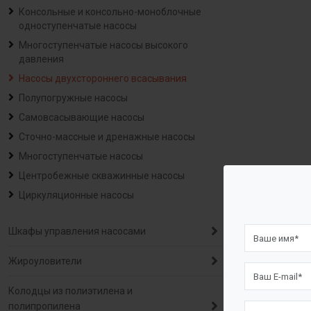
Консольные и консольно-моноблочные
одноступенчатые насосы
Многоступенчатые насосы высокого
давления
Насосы двухстороннего всасывания
Полупогружные насосы
Самовсасывающие насосы
Сточно-массные и дренажные насосы
Многоступенчатые насосы
Центробежные скважинные насосы
Циркуляционные насосы
Шкафы управления насосами
Жироуловители
Колодцы из полиэтилена и
полипропилена