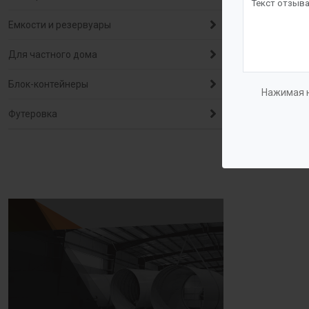
Емкости и резервуары
Для частного дома
Блок-контейнеры
Нажимая н
Футеровка