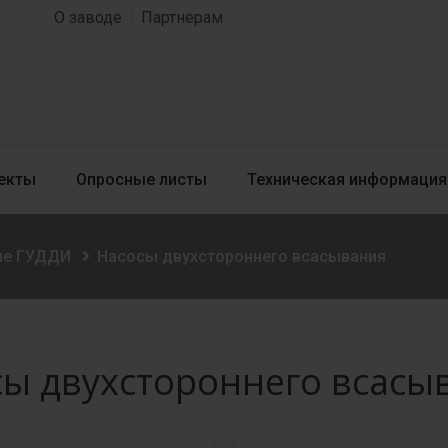
О заводе
Партнерам
екты
Опросные листы
Техническая информация
ие ГУДДИ
Насосы двухстороннего всасывания
сы двухстороннего всасы