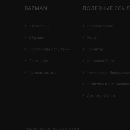
BAZMAN
ПОЛЕЗНЫЕ ССЫ
О Компании
Оборудование
О Группе
Услуги
Протоколы Испытаний
Проекты
Партнерам
Опросные Листы
Производство
Техническая Информац
Политика Конфиденциа
Договор-Оферта
COPYRIGHT © 2026 BAZMAN