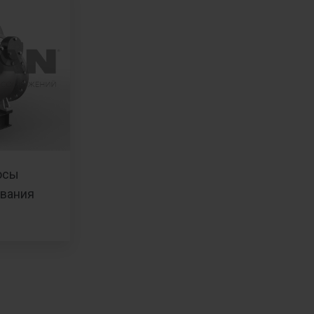
осы
ывания