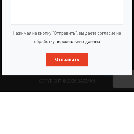
8 (861) 241-02-03
EMAIL:
INFO@BAZMAN.RU
Ольга Кравченко
Здравствуйте! Готова помочь
Нажимая на кнопку "Отправить", вы даете согласие на
вам. Напишите мне, если у
обработку
персональных данных
вас появятся вопросы.
Отправить
COPYRIGHT © 2026 BAZMAN