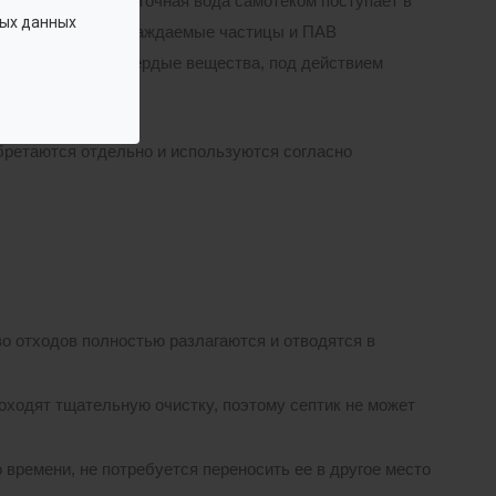
нового корпуса. Сточная вода самотеком поступает в
ых данных
ающие пленки, не осаждаемые частицы и ПАВ
разуют пленку. Твердые вещества, под действием
бретаются отдельно и используются согласно
о отходов полностью разлагаются и отводятся в
оходят тщательную очистку, поэтому септик не может
 времени, не потребуется переносить ее в другое место