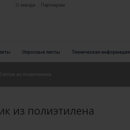
О заводе
Партнерам
екты
Опросные листы
Техническая информация
Септик из полиэтилена
ик из полиэтилена