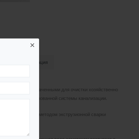
×
Документация
ниями, предназначенными для очистки хозяйственно
сутствии централизованной системы канализации.
, изготовленную методом экструзионной сварки