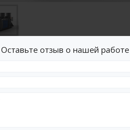
Оставьте отзыв о нашей работе
ние
Комплектующие
Технические Параметры
ение
ZMAN С-ПП/ПЭ" являются индивидуальными очистными сооруже
чных вод от жилых зданий, коттеджей или групп зданий, при от
MAN С-ПП/ПЭ" представляет собой водонепроницаемую ёмкость
олиэтилена/полипропилена