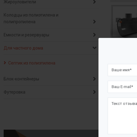
Жироуловители
Колодцы из полиэтилена и
полипропилена
Емкости и резервуары
Для частного дома
Описа
Септик из полиэтилена
Назнач
Блок-контейнеры
Септики "BA
Футеровка
бытовых сто
Септик "BAZ
листового п