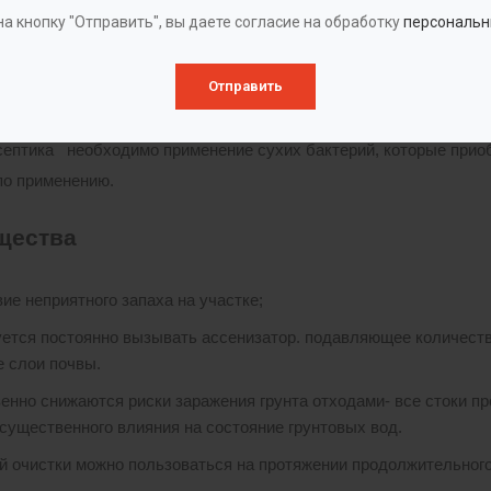
лектуется из единого трехсекционного, герметичного полиэтиле
а кнопку "Отправить", вы даете согласие на обработку
персональн
 часть грубого осадка (зону I), где задерживаются жиры, плав
но - активные вещества). Плавающие вещества со временем об
Отправить
скапливаются на дне в виде осадка.
септика необходимо применение сухих бактерий, которые прио
по применению.
щества
вие неприятного запаха на участке;
уется постоянно вызывать ассенизатор. подавляющее количеств
е слои почвы.
енно снижаются риски заражения грунта отходами- все стоки пр
 существенного влияния на состояние грунтовых вод.
й очистки можно пользоваться на протяжении продолжительного