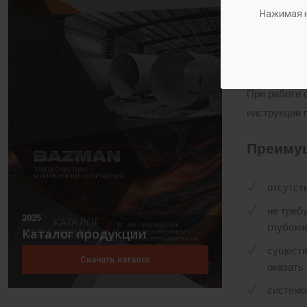
Септик комп
Нажимая н
септическую
(Поверхност
гравитации, 
При работе 
инструкции 
Преиму
отсутст
не треб
2025
глубоки
Каталог продукции
существ
Скачать каталог
оказать
системо