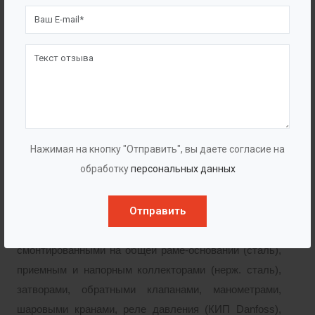
Поддержание заданных параметров происходит
благодаря изменению производительности насосных
агрегатов, при этом работа установки
осуществляется следующим образом: один
рабочий(е) + пиковый(е), т.е. доп. насос(ы)
подключается автоматически по необходимости.
Станции пожаротушения (СПТ)
Нажимая на кнопку "Отправить", вы даете согласие на
обработку
персональных данных
Автоматическая насосная установка водяного
Отправить
пожаротушения «BAZMAN СПТ-Ф» укомплектована
насосными агрегатами
CNP
, или ГУДДИ,
смонтированными на общей раме-основании (сталь),
приемным и напорным коллекторами (нерж. сталь),
затворами, обратными клапанами, манометрами,
шаровыми кранами, реле давления (КИП Danfoss),