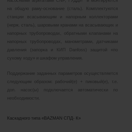
насосными агрегатами CNP, ГУДДИ и монтируются
на общую раму-основание (сталь). Комплектуются
станции всасывающим и напорным коллекторами
(нерж. сталь), шаровыми кранами на всасывающих и
напорных трубопроводах, обратными клапанами на
напорных трубопроводах, манометрами, датчиками
давления (запорка и КИП Danfoss) защитой «по
сухому ходу» и шкафом управления.
Поддержание заданных параметров осуществляется
следующим образом: рабочий(е) + пиковый(е), т.е.
доп. насос(ы) подключается автоматически по
необходимости.
Каскадного типа «BAZMAN СПД- К»