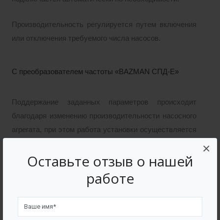
Производительность регулируется путем включения
или отключения требуемого числа насосов.
С преобразователем частоты «BAZMAN СПД-Е»
Поддержание заданных параметров происходит
благодаря изменению производительности насосного
агрегата, при этом работа установки осуществляется
следующим образом: один рабочий, второй жесткий
×
Оставьте отзыв о нашей
резерв.
работе
С преобразователем частоты «BAZMAN СПД-Е»