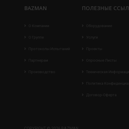
BAZMAN
ПОЛЕЗНЫЕ ССЫ
О Компании
Оборудование
О Группе
Услуги
Протоколы Испытаний
Проекты
Партнерам
Опросные Листы
Производство
Техническая Информац
Политика Конфиденциа
Договор-Оферта
COPYRIGHT © 2026 BAZMAN