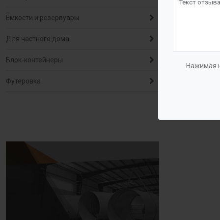
Емкости и резервуары
Для частного дома
Блок-контейнеры
Нажимая н
Футеровка