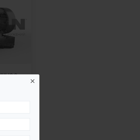
жные с
×
SZ»