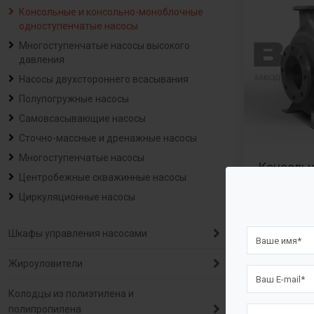
Консольные и консольно-моноблочные
одноступенчатые насосы
Многоступенчатые насосы высокого
давления
Насосы двухстороннего всасывания
Полупогружные насосы
Самовсасывающие насосы
Сточно-массные и дренажные насосы
Многоступенчатые насосы
Консольн
Центробежные скважинные насосы
монобло
Циркуляционные насосы
NISO/NIS
Шкафы управления насосами
Жироуловители
Колодцы из полиэтилена и
полипропилена