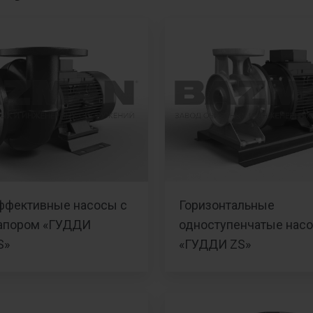
ффективные насосы с
Горизонтальные
апором «ГУДДИ
одноступенчатые нас
S»
«ГУДДИ ZS»