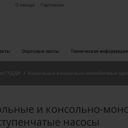
О заводе
Партнерам
екты
Опросные листы
Техническая информация
ие ГУДДИ
Консольные и консольно-моноблочные одн
ольные и консольно-мон
ступенчатые насосы