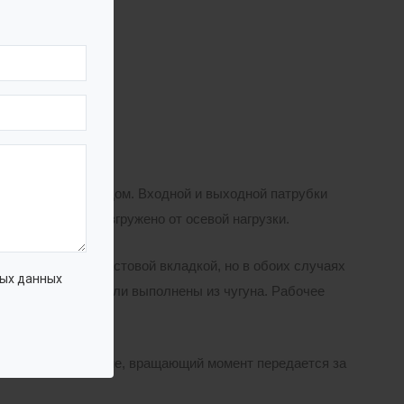
ранлилищ;
радиальным выходом. Входной и выходной патрубки
идравлически разгружено от осевой нагрузки.
чугуна с фторопластовой вкладкой, но в обоих случаях
ых данных
и. Корпусные детали выполнены из чугуна. Рабочее
ткой стальной раме, вращающий момент передается за