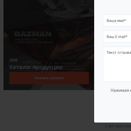
Фармако
Плавиль
Откачка
Перекач
Констру
2025
Насос
«ГУ
Каталог продукции
соединяются
Скачать каталог
Корпус може
Нажимая н
рабочая сре
колесо арми
Агрегаты се
счет жестко