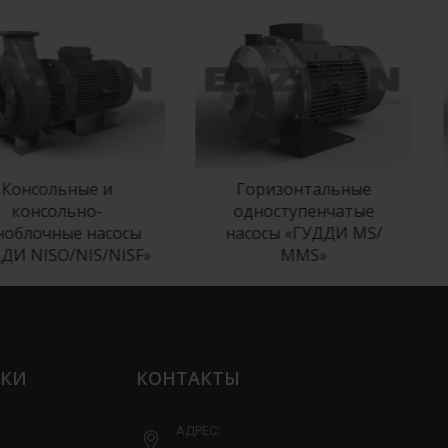
сольные и
Горизонтальные
нсольно-
одноступенчатые
очные насосы
насосы «ГУДДИ MS/
NISO/NIS/NISF»
МMS»
ЛКИ
КОНТАКТЫ
АДРЕС: