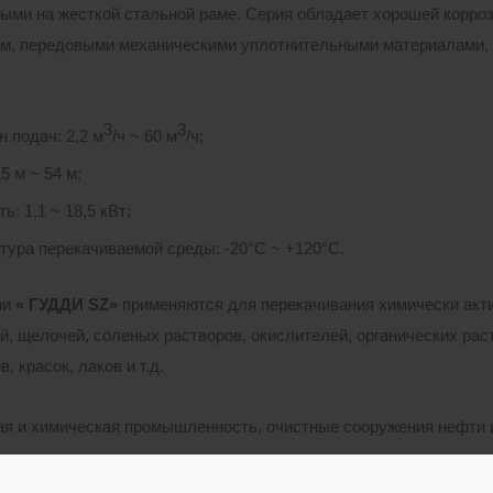
ыми на жесткой стальной раме. Серия обладает хорошей корроз
м, передовыми механическими уплотнительными материалами,
3
3
 подач: 2,2 м
/ч ~ 60 м
/ч;
5 м ~ 54 м;
: 1,1 ~ 18,5 кВт;
тура перекачиваемой среды: -20°С ~ +120°С.
ии
« ГУДДИ
SZ»
применяются для перекачивания химически акт
й, щелочей, соленых растворов, окислителей, органических ра
, красок, лаков и т.д.
я и химическая промышленность, очистные сооружения нефти и
сочная промышленность;