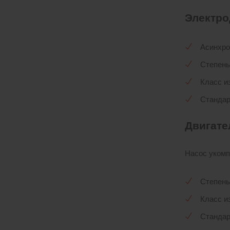
Электро
Асинхро
Степень
Класс и
Стандар
Двигате
Насос укомп
Степень
Класс и
Стандар