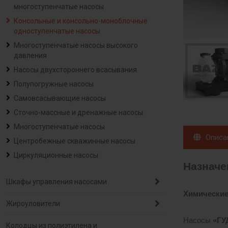
многоступенчатые насосы
Консольные и консольно-моноблочные
одноступенчатые насосы
Многоступенчатые насосы высокого
давления
Насосы двухстороннего всасывания
Полупогружные насосы
Самовсасывающие насосы
Сточно-массные и дренажные насосы
Многоступенчатые насосы
Описа
Центробежные скважинные насосы
Циркуляционные насосы
Назначе
Шкафы управления насосами
Химические
Жироуловители
Насосы
«Г
Колодцы из полиэтилена и