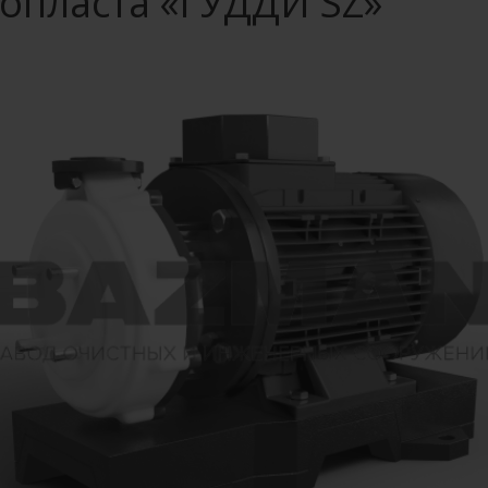
опласта «ГУДДИ SZ»