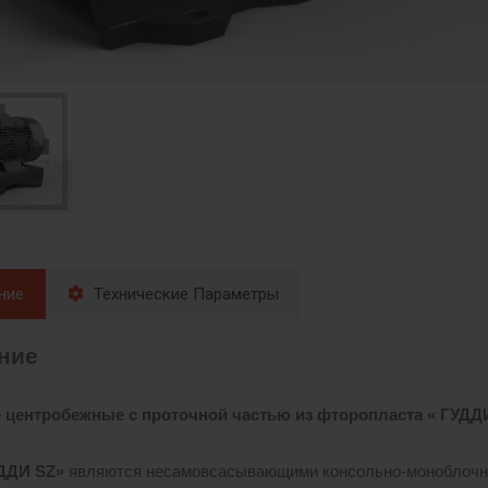
ние
Технические Параметры
ние
 центробежные с проточной частью из фторопласта « ГУД
УДДИ
SZ»
являются несамовсасывающими консольно-моноблочн