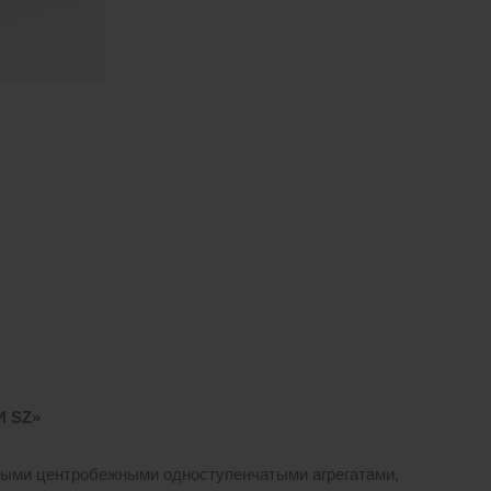
ДИ
SZ»
ыми центробежными одноступенчатыми агрегатами,