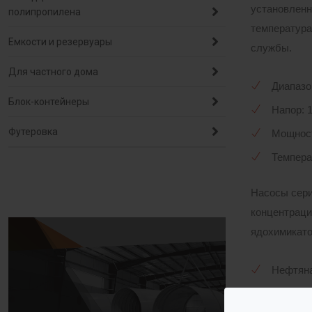
установленн
полипропилена
температура
Емкости и резервуары
службы.
Для частного дома
Диапазон
Блок-контейнеры
Напор: 1
Футеровка
Мощность
Темпера
Насосы сер
концентраци
ядохимикатов
Нефтяна
Лакокра