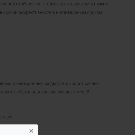
ионной стойкостью, стойкостью к высоким и низким
 высокой эффективностью и длительным сроком
ивных и нейтральных жидкостей: кислот разных
створителей, гальванопокрывающих смесей,
 газа;
×