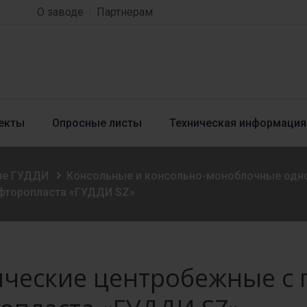
О заводе
Партнерам
екты
Опросные листы
Техническая информация
ие ГУДДИ
Консольные и консольно-моноблочные одн
 фторопласта «ГУДДИ SZ»
ческие центробежные с 