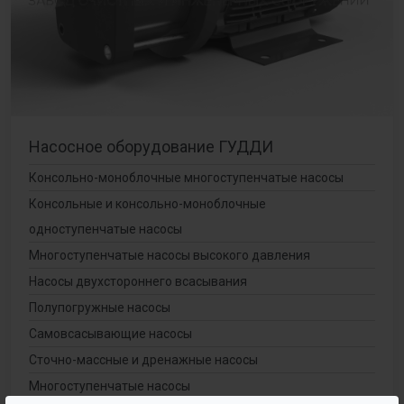
Насосное оборудование ГУДДИ
Консольно-моноблочные многоступенчатые насосы
Консольные и консольно-моноблочные
одноступенчатые насосы
Многоступенчатые насосы высокого давления
Насосы двухстороннего всасывания
Полупогружные насосы
Самовсасывающие насосы
Сточно-массные и дренажные насосы
Многоступенчатые насосы