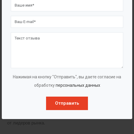
комплектуется сенсорной панелью оператора.
Панель позволяет визуально контролировать
параметры процесса и работы оборудования. А также
позволяет легко управлять режимами работы всей
установки.
В случае, если флотатор планируется использовать
в комплексе под управлением единой системой
автоматизации очистных сооружений, используется
Нажимая на кнопку "Отправить", вы даете согласие на
клеммная коробка, куда сводятся кабели от датчиков
обработку
персональных данных
и исполнительных элементов.
Отправить
Для производства флотаторов марки BAZMAN
используются только качественные комплектующие
от лидеров рынка.