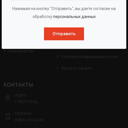
Нажимая на кнопку "Отправить", вы даете согласие на
О Группе
Услуги
обработку
персональных данных
Протоколы
Проекты
Испытаний
Отправить
Опросные Листы
Партнерам
Техническая Информация
Производство
Политика Конфиденциальности
Договор-Оферта
КОНТАКТЫ
АДРЕС:
Г. БЕЛГОРОД,
ТЕЛЕФОН:
8 (861) 241-02-03