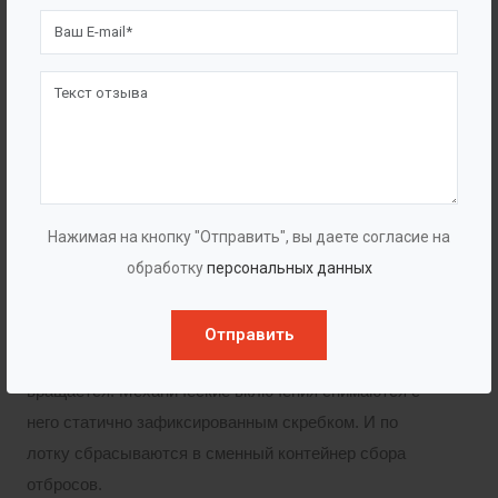
защиты от перелива камера имеет аварийный отвод,
куда в случае превышения уровня стекает лишний
объем стока.
Очистка стока. Вода перетекает сквозь прозоры сита
(размером от 0,25 до 4 мм) в камеру очищенной воды,
расположенную под барабаном. А мусор и
Нажимая на кнопку "Отправить", вы даете согласие на
загрязнения крупнее щелевых прозоров
обработку
персональных данных
задерживаются на барабане. Осветленная вода
самотеком отводится на сброс или доочистку.
Отправить
Удаление шлама. Барабанное сито непрерывно
вращается. Механические включения снимаются с
него статично зафиксированным скребком. И по
лотку сбрасываются в сменный контейнер сбора
отбросов.