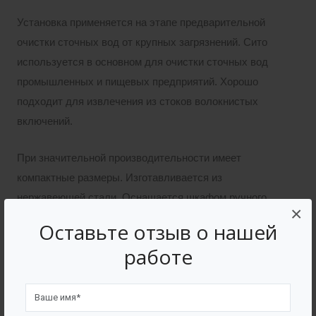
Установка применяется на этапе предварительной
очистки сточных вод от крупных загрязнений. Сито
используется в основном для очистки сточных вод
промышленных и пищевых предприятий. Хорошо
подходит для извлечения из стоков волокнистых
включений.
При значительной производительности имеет
компактные размеры. Изготавливается из
нержавеющей стали. Оснащается шкафом ручного
×
или автоматического управления.
Оставьте отзыв о нашей
работе
Подача воды. Исходная вода, загрязненная
примесями и мусором, в напорном режиме поступает
по трубопроводу в приемную камеру установки,
которая находится позади барабанного сита. Для