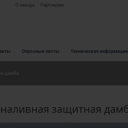
О заводе
Партнерам
екты
Опросные листы
Техническая информация
ая дамба
наливная защитная дам