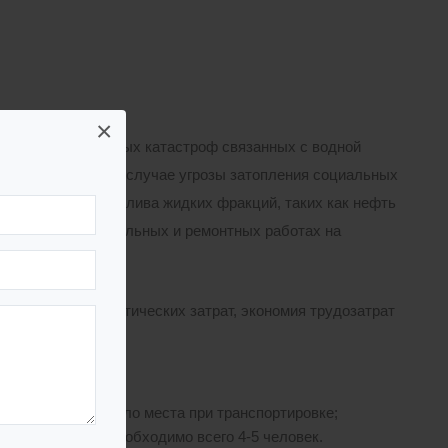
×
одных и техногенных катастроф связанных с водной
адежную защиту в случае угрозы затопления социальных
 для защиты от разлива жидких фракций, таких как нефть
яться при строительных и ремонтных работах на
 экономия логистических затрат, экономия трудозатрат
ся и занимают мало места при транспортировке;
ной 50 метров необходимо всего 4-5 человек.