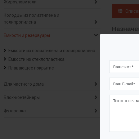
Жироуловители
Описа
Колодцы из полиэтилена и
полипропилена
Назначе
Емкости и резервуары
Предназначе
Емкости из полиэтилена и полипропилена
стихией. Во
Емкости из стеклопластика
объектов и 
Плавающее покрытие
и другие хи
гидротехнич
Для частного дома
Главные пре
Блок-контейнеры
для разверт
Футеровка
В качестве 
Пустые элас
Низкие труд