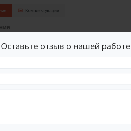
ние
Комплектующие
ние
Оставьте отзыв о нашей работе
на для экстренного развертывания на местности в случае прир
доналивные защитные дамбы дают возможность организовать н
рабочих площадок вблизи рек и озер. Так же может применяться
мические и жидкие продукты. Водоналивная дамба может примен
еских сооружениях.
имущества перед традиционными дамбами из мешков с песком ―
ывания, не требуется спецтехника:
наполнителя используется вода;
тичные оболочки имеют незначительный вес, легко складывают
озатраты человеческого ресурса - Для развертывания дамбы дли