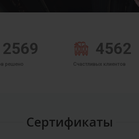
2569
4562
ов решено
Счастливых клиентов
Сертификаты