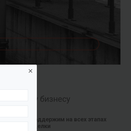
×
их вашему бизнесу
Поддержим на всех этапах
сделки