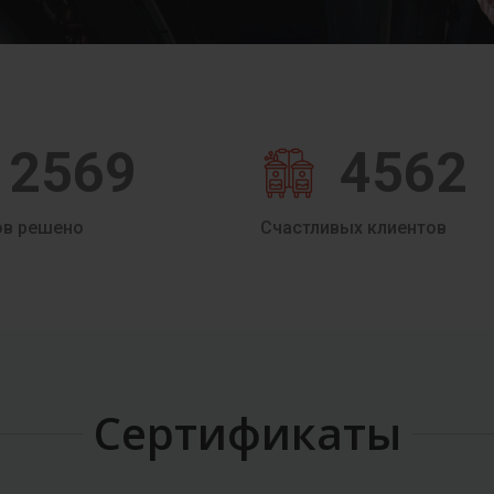
2569
4562
ов решено
Счастливых клиентов
Сертификаты